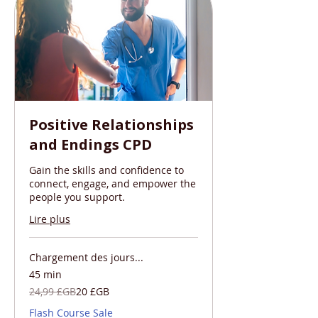
Positive Relationships
and Endings CPD
Gain the skills and confidence to
connect, engage, and empower the
people you support.
Lire plus
Chargement des jours...
45 min
24,99
24,99 £GB
20 £GB
livres
sterling
Flash Course Sale