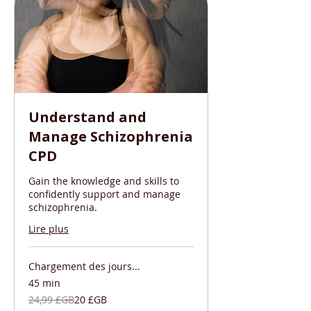
Understand and
Manage Schizophrenia
CPD
Gain the knowledge and skills to
confidently support and manage
schizophrenia.
Lire plus
Chargement des jours...
45 min
24,99
24,99 £GB
20 £GB
livres
sterling