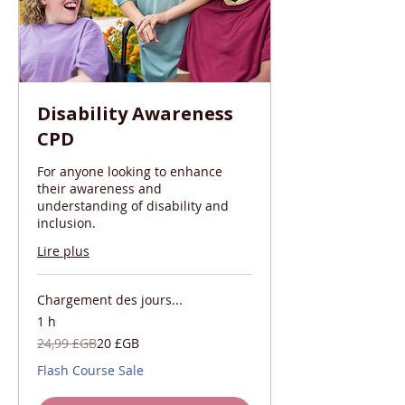
Disability Awareness
CPD
For anyone looking to enhance
their awareness and
understanding of disability and
inclusion.
Lire plus
Chargement des jours...
1 h
24,99
24,99 £GB
20 £GB
livres
sterling
Flash Course Sale