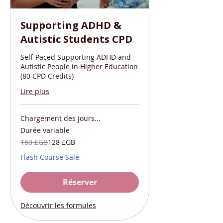
Supporting ADHD &
Autistic Students CPD
Self-Paced Supporting ADHD and
Autistic People in Higher Education
(80 CPD Credits)
Lire plus
Chargement des jours...
Durée variable
160
160 £GB
128 £GB
livres
sterling
Flash Course Sale
Réserver
Découvrir les formules