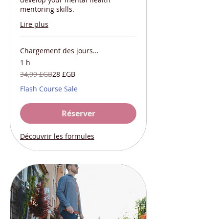
mentoring skills.
Lire plus
Chargement des jours...
1 h
34,99
34,99 £GB
28 £GB
livres
sterling
Flash Course Sale
Réserver
Découvrir les formules