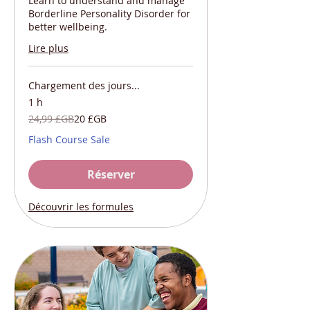
Learn to understand and manage
Borderline Personality Disorder for
better wellbeing.
Lire plus
Chargement des jours...
1 h
24,99
24,99 £GB
20 £GB
livres
sterling
Flash Course Sale
Réserver
Découvrir les formules