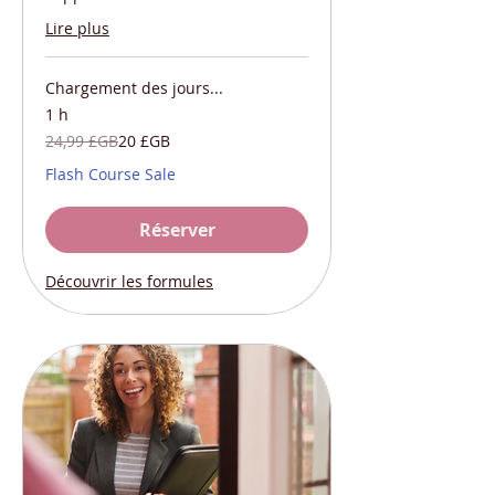
Lire plus
Chargement des jours...
1 h
24,99
24,99 £GB
20 £GB
livres
sterling
Flash Course Sale
Réserver
Découvrir les formules