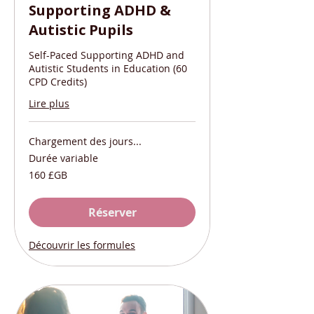
Supporting ADHD &
Autistic Pupils
Self-Paced Supporting ADHD and
Autistic Students in Education (60
CPD Credits)
Lire plus
Chargement des jours...
Durée variable
160
160 £GB
livres
sterling
Réserver
Découvrir les formules