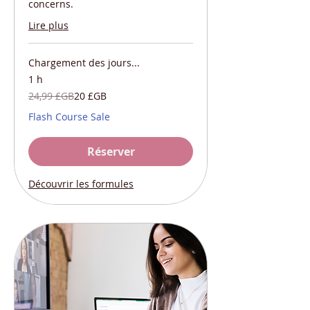
concerns.
Lire plus
Chargement des jours...
1 h
24,99
24,99 £GB
20 £GB
livres
sterling
Flash Course Sale
Réserver
Découvrir les formules